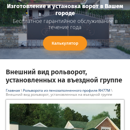
Изготовление и установка ворот в Вашем
городе
Бесплатное гарантийное обслуживание в
течение года
Калькулятор
Внешний вид рольворот,
установленных на въездной группе
Главная
\
Рольворота из пенозаполненного профиля RH77M
\
Внешний вид рольворот, установленных на въездной группе