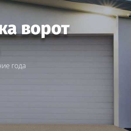
ка ворот
ние года