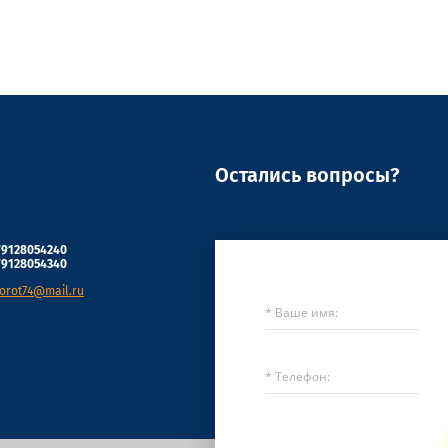
Остались вопросы?
79128054240
79128054340
orot74@mail.ru