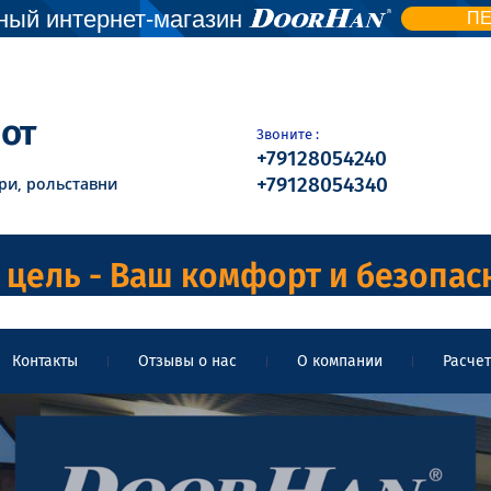
ый интернет-магазин
П
от
Звоните :
+79128054240
+79128054340
ри, рольставни
цель - Ваш комфорт и безопас
Контакты
Отзывы о нас
О компании
Расчет